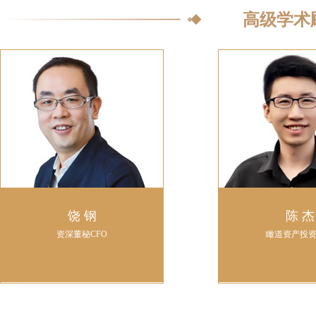
高级学术
饶 钢
陈 杰
资深董秘CFO
瞰道资产投