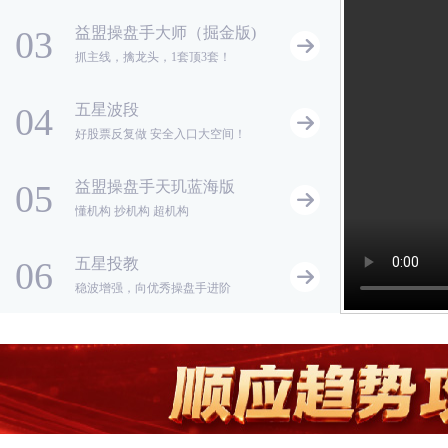
用，行情温度不离线
03
益盟操盘手大师（掘金版)
抓主线，擒龙头，1套顶3套！
04
五星波段
好股票反复做 安全入口大空间！
05
益盟操盘手天玑蓝海版
懂机构 抄机构 超机构
06
五星投教
稳波增强，向优秀操盘手进阶